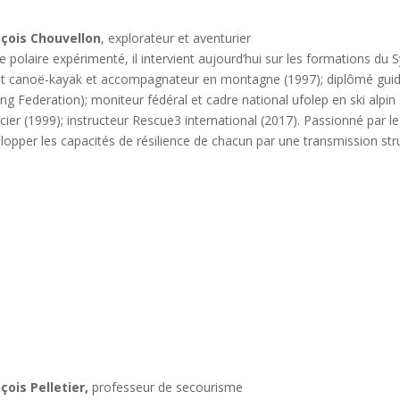
nçois Chouvellon
, explorateur et aventurier
e polaire expérimenté, il intervient aujourd’hui sur les formations du 
at canoë-kayak et accompagnateur en montagne (1997); diplômé guide et
ing Federation); moniteur fédéral et cadre national ufolep en ski alpin
ficier (1999); instructeur Rescue3 international (2017). Passionné par 
lopper les capacités de résilience de chacun par une transmission stru
çois Pelletier,
professeur de secourisme