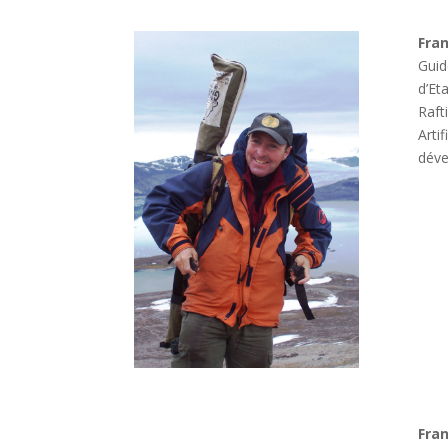
Fra
Guid
d’Et
Raft
Arti
déve
Fran