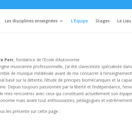
Les disciplines enseignées
L’Equipe
Stages
Le Lieu
re Petr
, fondatrice de l’Ecole d’Autonomie
origine musicienne professionnelle, j’ai été claveciniste spécialisée da
mble de musique médiévale avant de me consacrer à l’enseignement des
ial basé sur la détente, l’étude de principes biomécaniques et la capa
ine. Depuis toujours passionnée par la liberté et l’indépendance, l’en
de mes rencontres avec ceux qui constituent actuellement son équipe
tonomie mais avant tout enthousiastes, pédagogues et extrêmement
ous les présente sur cette page :