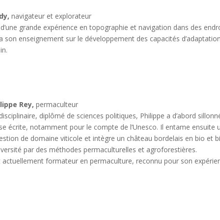
dy,
navigateur et explorateur
 d’une grande expérience en topographie et navigation dans des endroit
a son enseignement sur le développement des capacités d’adaptation,
in.
lippe Rey,
permaculteur
idisciplinaire, diplômé de sciences politiques, Philippe a d’abord sillo
se écrite, notamment pour le compte de l’Unesco. Il entame ensuite 
estion de domaine viticole et intègre un château bordelais en bio et 
iversité par des méthodes permaculturelles et agroforestières.
st actuellement formateur en permaculture, reconnu pour son expérie