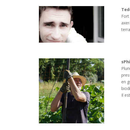
Ted
Fort
axer
terra
sPhi
Plur
pres
en g
biod
Il e