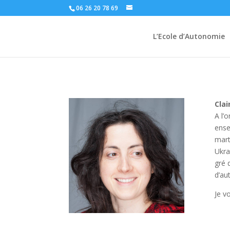
06 26 20 78 69
L’Ecole d’Autonomie
Clai
A l’
ense
mart
Ukra
gré 
d’au
Je v